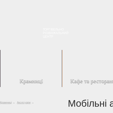
ТОРГІВЕЛЬНО
РОЗВАЖАЛЬНИЙ
ЦЕНТР
Крамниці
Кафе та ресторан
Мобільні 
Крамниці
→
Аксесуари
→