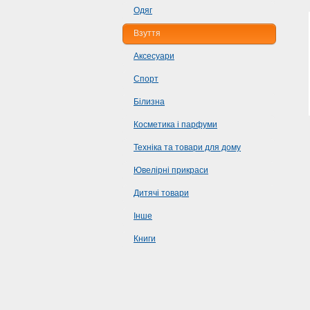
Одяг
Взуття
Аксесуари
Спорт
Білизна
Косметика і парфуми
Техніка та товари для дому
Ювелірні прикраси
Дитячі товари
Інше
Книги