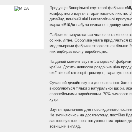
Продукція Запорізької взуттєвої фабрики
«МІ
комфортного взуття з гарантованою якістю. З
дизайну, помірній ціні і багатолітньої присутн
марка
«МІДА»
набула визнання і довіру мільй
Фабрикою випускається чоловіче та жіноче вз
осінне, літне. Особлива увага приділяється к
модельєрами фабрики створюється більше 20
них відбирається у виробництво.
На даний момент взуття Запорізької фабрик
країни. Досить невисока роздрібна ціна продук
якої вікової категорії громадян, гарантує пост
Сучасний дизайн взуття доповнює інші його пе
виробляються тільки з натуральної шкіри, я
європейськими виробниками. 70% зимового в
хутрі.
Взуття призначене для повсякденного носінн
Не зупиняючись на досягнутому, постійно йде
застосовуються нові натуральні матеріали дл
зовнішній вигляд.