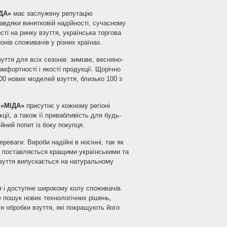
ДА»
має заслужену репутацію
авдяки винятковій надійності, сучасному
ості на ринку взуття, українська торгова
онів споживачів у різних країнах.
уття для всіх сезонів: зимове, весняно-
омфортності і якості продукції. Щорічно
0 нових моделей взуття, близько 100 з
и
«МІДА»
присутнє у кожному регіоні
ції, а також її привабливість для будь-
ійний попит із боку покупця.
реваги. Вироби надійні в носінні, так як
ка поставляється кращими українськими та
зуття випускається на натуральному
я і доступне широкому колу споживачів.
 пошук нових технологічних рішень,
я обробки взуття, які покращують його