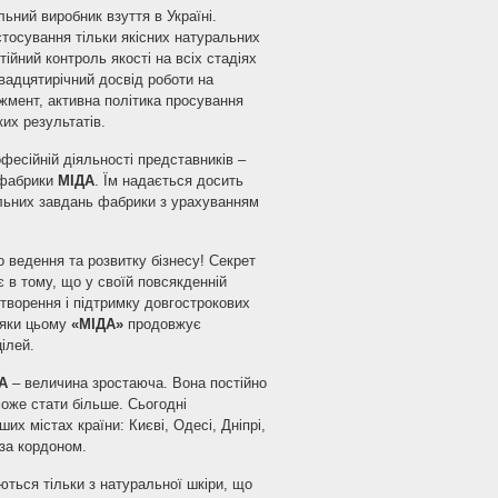
ьний виробник взуття в Україні.
астосування тільки якісних натуральних
ійний контроль якості на всіх стадіях
Двадцятирічний досвід роботи на
жмент, активна політика просування
их результатів.
есійній діяльності представників –
 фабрики
МІДА
. Їм надається досить
пільних завдань фабрики з урахуванням
 ведення та розвитку бізнесу! Секрет
 в тому, що у своїй повсякденній
творення і підтримку довгострокових
дяки цьому
«МІДА»
продовжує
ілей.
А
– величина зростаюча. Вона постійно
може стати більше. Сьогодні
х містах країни: Києві, Одесі, Дніпрі,
за кордоном.
яються тільки з натуральної шкіри, що