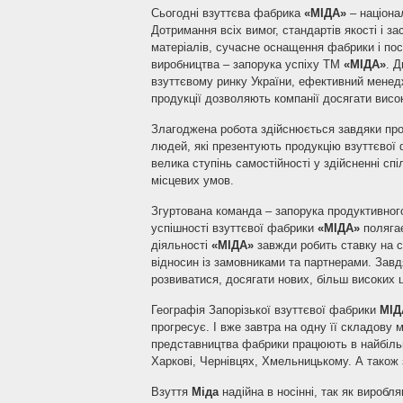
Сьогодні взуттєва фабрика
«МІДА»
– націонал
Дотримання всіх вимог, стандартів якості і з
матеріалів, сучасне оснащення фабрики і пост
виробництва – запорука успіху ТМ
«МІДА»
. 
взуттєвому ринку України, ефективний менед
продукції дозволяють компанії досягати висок
Злагоджена робота здійснюється завдяки проф
людей, які презентують продукцію взуттєвої
велика ступінь самостійності у здійсненні с
місцевих умов.
Згуртована команда – запорука продуктивного
успішності взуттєвої фабрики
«МІДА»
полягає
діяльності
«МІДА»
завжди робить ставку на с
відносин із замовниками та партнерами. Зав
розвиватися, досягати нових, більш високих ц
Географія Запорізької взуттєвої фабрики
МІД
прогресує. І вже завтра на одну її складову 
представництва фабрики працюють в найбільши
Харкові, Чернівцях, Хмельницькому. А також 
Взуття
Міда
надійна в носінні, так як виробл