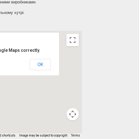
мними виробниками.
льному хутрі.
ogle Maps correctly.
OK
d shortcuts
Image may be subject to copyright
Terms