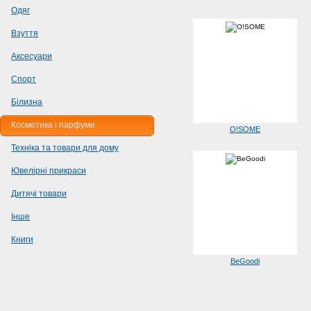
Одяг
Взуття
Аксесуари
Спорт
Білизна
Косметика і парфуми
O!SOME
Техніка та товари для дому
Ювелірні прикраси
Дитячі товари
Інше
Книги
BeGoodi