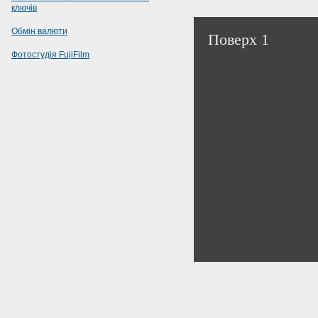
ключів
Обмін валюти
Поверх 1
Фотостудія FujiFilm