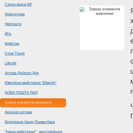
Салон краси NP
Люксоптика
Укрпошта
itFix
Київстар
Coral Travel
Lifecell
Аптека Доброго Дня
Ювелірна майстерня "Ювелір"
НОВА ПОШТА (№5)
Заміна елементів живлення
Арсенал-оптика
Відділення банку Приватбанк
"Наша майстерня" - виготовлення