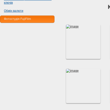
ключів
Обмін валюти
Фотостудія FujiFilm