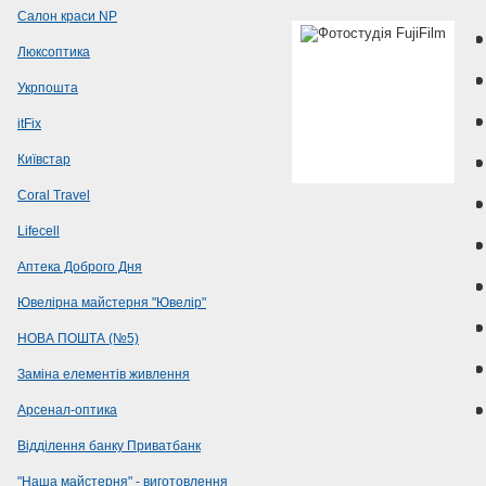
Салон краси NP
Люксоптика
Укрпошта
itFix
Київстар
Coral Travel
Lifecell
Аптека Доброго Дня
Ювелірна майстерня "Ювелір"
НОВА ПОШТА (№5)
Заміна елементів живлення
Арсенал-оптика
Відділення банку Приватбанк
"Наша майстерня" - виготовлення