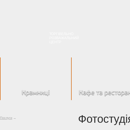
ТОРГІВЕЛЬНО
РОЗВАЖАЛЬНИЙ
ЦЕНТР
Крамниці
Кафе та рестора
Фотостудія
Послуги
→