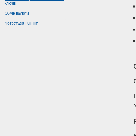
ключів
Обмін валюти
Фотостудія FujiFilm