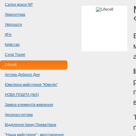
Салон краси NP
Люксоптика
Укрпошта
itFix
Київстар
Coral Travel
Lifecell
Аптека Доброго Дня
Ювелірна майстерня "Ювелір"
НОВА ПОШТА (№5)
Заміна елементів живлення
Арсенал-оптика
Відділення банку Приватбанк
"Наша майстерня" - виготовлення