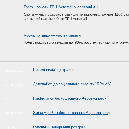
Грудень
Графік роботи ТРЦ Aeromall у святкові дні
23
Свята — час подарунків, затишку та приємних покупок. Щоб Вам
святковий графік роботи ТРЦ Aeromall:
2025
Листопад
Чорна п'ятниця — час вигравати!
24
Робіть покупки зі знижками до -80%, реєструйте чеки та отриму
2025
Веселі вихідні у травні
03.05.2025
Долучайся до соціального проекту "БРАМА"!
21.02.2024
Графік руху безкоштовного Аероекспресу
02.11.2022
Зміни у роботі безкоштовного Аероекспресу
07.02.2022
Головний Новорічний розіграш
28.12.2021