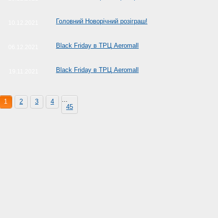
Головний Новорічний розіграш!
10.12.2021
Black Friday в ТРЦ Aeromall
06.12.2021
Black Friday в ТРЦ Aeromall
19.11.2021
...
1
2
3
4
45