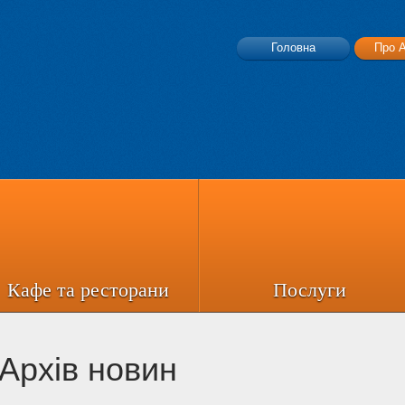
Головна
Про 
Й
Кафе та ресторани
Послуги
Архів новин