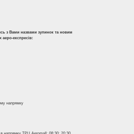
ись з Вами назвами зупинок та новим
 аеро-експресів:
ному напрямку
в напрямку ТРЦ Aeromall:
08:30; 20:30.