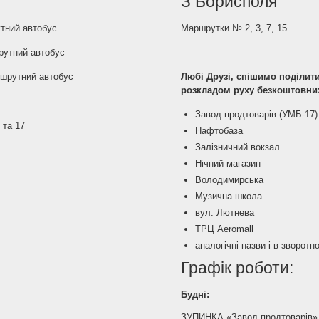
З Борисполя
утний автобус
Маршрутки № 2, 3, 7, 15
шрутний автобус
ршрутний автобус
Любі Друзі, спішимо поділит
розкладом руху безкоштовних
Завод продтоварів (УМБ-17)
 та 17
Нафтобаза
Залізничний вокзал
Нічний магазин
Володимирська
Музична школа
вул. Лютнева
ТРЦ Aeromall
аналогічні назви і в зворот
Графік роботи:
Будні:
ЗУПИНКА «Завод продтоварів» 